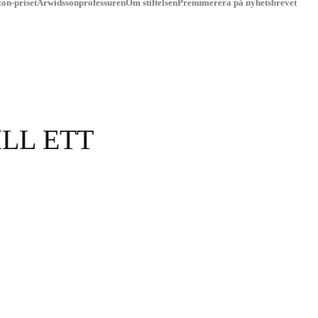
on-priset
Arwidssonprofessuren
Om stiftelsen
Prenumerera på nyhetsbrevet
LL ETT