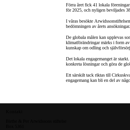
Förra året fick 41 lokala föreningar
för 2025, och nyligen beviljades 3
I våras besökte
Arwidssonstiftelse
bedömningen av årets ansökningar
De globala målen kan upplevas som 
klimatförändringar märks i form av
kunskap om odling och självförsör
Det lokala engagemanget är starkt. 
konkreta lösningar och göra de glo
Ett särskilt tack riktas till Cirku
engagemang kan bli en del av något
Kontakt
Birthe & Per Arwidssons stiftelse
Box 5361