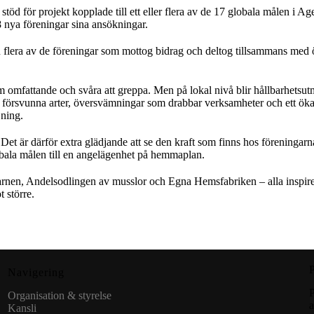
 stöd för projekt kopplade till ett eller flera av de 17 globala målen i 
8 nya föreningar sina ansökningar.
n
flera av de föreningar som mottog bidrag och deltog tillsammans med ö
.
omfattande och svåra att greppa. Men på lokal nivå blir hållbarhetsut
 försvunna arter, översvämningar som drabbar verksamheter och ett ökat
jning.
Det är därför extra glädjande att
se
den kraft som finns hos föreningarna 
bala målen till en angelägenhet på hemmaplan.
skvarnen, Andelsodlingen av musslor och Egna Hemsfabriken – alla inspi
 större.
Navigering
P
Organisation & styrelse
a
Kansli