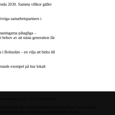
Agenda 2030. Samma villkor gäller
vriga samarbetspartners i
maningarna påtagliga –
 behov av att nästa generation får
i Bohuslän – en vilja att bidra till
rerande exempel på hur lokalt
Prenumerera på vårt nyhetsbrev
renumerera på Arvidssonstiftelsens nyhetsbrev och ta del av
ktuella nyheter, utlysningar och pågående projekt.