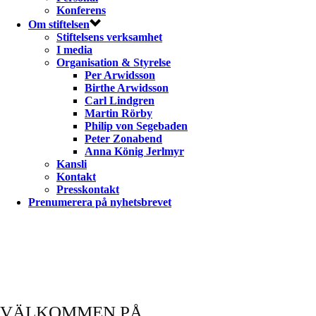
Konferens
Om stiftelsen
Stiftelsens verksamhet
I media
Organisation & Styrelse
Per Arwidsson
Birthe Arwidsson
Carl Lindgren
Martin Rörby
Philip von Segebaden
Peter Zonabend
Anna König Jerlmyr
Kansli
Kontakt
Presskontakt
Prenumerera på nyhetsbrevet
VÄLKOMMEN PÅ