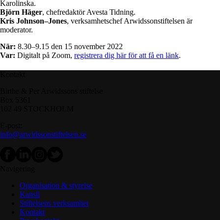
Karolinska.
Björn Häger
, chefredaktör Avesta Tidning.
Kris Johnson–Jones
, verksamhetschef Arwidssonstiftelsen är
moderator.
När:
8.30–9.15 den 15 november 2022
Var:
Digitalt på Zoom,
registrera dig här för att få en länk
.
Kontakt
Birthe & Per Arwidssons stiftelse
Box 5361
102 49 STOCKHOLM
E-post:
info@arwidssonstiftelsen.se
Navigering
Organisation & styrelse
Kansli
Stiftelsens verksamhet
Kontakt