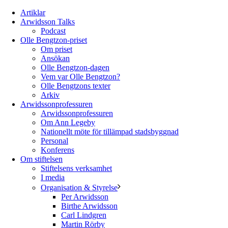
Artiklar
Arwidsson Talks
Podcast
Olle Bengtzon-priset
Om priset
Ansökan
Olle Bengtzon-dagen
Vem var Olle Bengtzon?
Olle Bengtzons texter
Arkiv
Arwidssonprofessuren
Arwidssonprofessuren
Om Ann Legeby
Nationellt möte för tillämpad stadsbyggnad
Personal
Konferens
Om stiftelsen
Stiftelsens verksamhet
I media
Organisation & Styrelse
Per Arwidsson
Birthe Arwidsson
Carl Lindgren
Martin Rörby