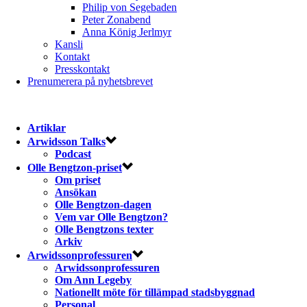
Philip von Segebaden
Peter Zonabend
Anna König Jerlmyr
Kansli
Kontakt
Presskontakt
Prenumerera på nyhetsbrevet
Artiklar
Arwidsson Talks
Podcast
Olle Bengtzon-priset
Om priset
Ansökan
Olle Bengtzon-dagen
Vem var Olle Bengtzon?
Olle Bengtzons texter
Arkiv
Arwidssonprofessuren
Arwidssonprofessuren
Om Ann Legeby
Nationellt möte för tillämpad stadsbyggnad
Personal