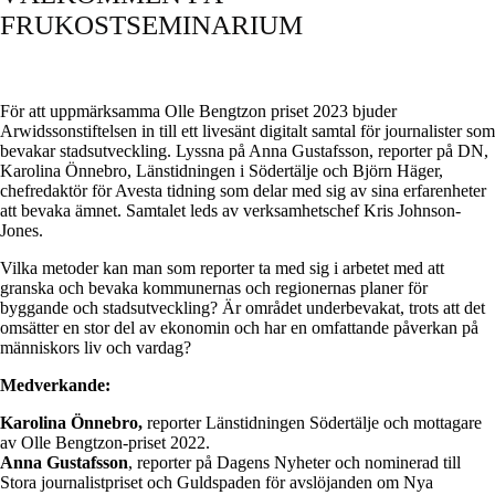
FRUKOSTSEMINARIUM
För att uppmärksamma Olle Bengtzon priset 2023 bjuder
Arwidssonstiftelsen in till ett livesänt digitalt samtal för journalister som
bevakar stadsutveckling. Lyssna på Anna Gustafsson, reporter på DN,
Karolina Önnebro, Länstidningen i Södertälje och Björn Häger,
chefredaktör för Avesta tidning som delar med sig av sina erfarenheter
att bevaka ämnet. Samtalet leds av verksamhetschef Kris Johnson-
Jones.
Vilka metoder kan man som reporter ta med sig i arbetet med att
granska och bevaka kommunernas och regionernas planer för
byggande och stadsutveckling? Är området underbevakat, trots att det
omsätter en stor del av ekonomin och har en omfattande påverkan på
människors liv och vardag?
Medverkande:
Karolina Önnebro,
reporter Länstidningen Södertälje och mottagare
av Olle Bengtzon-priset 2022.
Anna Gustafsson
, reporter på Dagens Nyheter och nominerad till
Stora journalistpriset och Guldspaden för avslöjanden om Nya