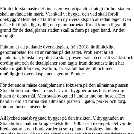
För det första måste det finnas en övergripande strategi för hur staden
skall använda sin mark. Var skall vi bygga, och vad skall förbli
obebyggt? Beslutet att ta fram en ny översiktsplan är redan taget. Den
måste bli tillräckligt tydlig och genomarbetad för att kunna ligga till
grund för de detaljplaner staden skall ta fram på egen hand. Är det
möjligt?
Faktum är att gällande översiktsplan, från 2018, är tillräckligt
genomarbetad för att användas på det sättet. Problemet är att
plankartan, kanske av politiska skäl, presenterats på ett sätt svårläst och
otydlig sätt och de detaljplaner som tagits fram de senaste åren har
sällan utgått från den, tvärtom. I vissa fall har de till och med
omöjliggjort översiktsplanens genomförande.
För det andra måste detaljplanerna fokusera på den allmänna platsen.
Stockholmsmodellens fokus har varit byggherrarnas hus, eftersom
husen är deras mål. Men stadsbyggnad handlar inte om husen. Det
handlar om att forma den allmänna platsen – gator, parker och torg.
Inte om husens utseende.
All lyckad stadsbyggnad bygger på den insikten. Utbyggnaden av
Stockholms malmar kring sekelskiftet 1900 är ett exempel. Det var de
breda gatorna och boulevarderna som planen föreskrev, inte de