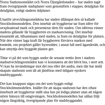
Norra Stationsområdet och Norra Djurgårdsstaden – har staden tagit
fram övergripande stadsplaner som genomförts i etapper, detaljplan för
detaljplan, enligt stadens tidplaner.
Utanför utvecklingsområdena har staden tillämpat den så kallade
Stockholmsmodellen. Den innebär att byggherrar tar fram idéer för
oexploaterad mark och presenterar dem för staden. Om idéerna vinner
stadens gillande får byggherren en markanvisning. Det innebär
ensamrätt att, tillsammans med staden, ta fram en detaljplan för platsen.
När den vinner laga kraft får byggherren förvärva marken med
tomträtt, om projektet gäller hyresrätter, i annat fall med äganderätt, och
kan utnyttja den byggrätt planen ger.
Tittar vi på det som byggts under de senaste trettio åren i stadens
stadsutvecklingsområden kan vi konstatera att det blivit bra, i stort sett.
Vi kan ha invändningar mot det ena eller det andra, men där har ändå
skapats stadsrum som tål att jämföras med tidigare epokers
stadsbyggande.
Det kan knappast sägas om det som byggts enligt
Stockholmsmodellen. Istället för att skapa stadsrum har den oftast
inneburit att byggherrar ställt sina hus på lediga platser utan att någon
större hänsyn till omgivningen. Stockholmsmodellen har sällan följt
någon långsiktig, övergripande plan för stadsbyggandet.