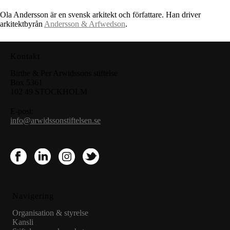
Ola Andersson är en svensk arkitekt och författare. Han driver
arkitektbyrån
Andersson & Arfwedson
.
Kontakt
Birthe & Per Arwidssons stiftelse
Box 5361
102 49 STOCKHOLM
E-post:
info@arwidssonstiftelsen.se
Navigering
Organisation & styrelse
Kansli