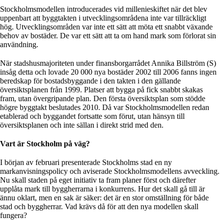
Stockholmsmodellen introducerades vid millenieskiftet när det blev
uppenbart att byggtakten i utvecklingsområdena inte var tillräckligt
hög. Utvecklingsområden var inte ett sätt att möta ett snabbt växande
behov av bostäder. De var ett sätt att ta om hand mark som förlorat sin
användning.
När stadshusmajoriteten under finansborgarrådet Annika Billström (S)
insåg detta och lovade 20 000 nya bostäder 2002 till 2006 fanns ingen
beredskap för bostadsbyggande i den takten i den gällande
översiktsplanen från 1999. Platser att bygga på fick snabbt skakas
fram, utan övergripande plan. Den första översiktsplan som stödde
högre byggtakt beslutades 2010. Då var Stockholmsmodellen redan
etablerad och byggandet fortsatte som förut, utan hänsyn till
översiktsplanen och inte sällan i direkt strid med den.
Vart är Stockholm på väg?
I början av februari presenterade Stockholms stad en ny
markanvisningspolicy och aviserade Stockholmsmodellens avveckling.
Nu skall staden på eget initiativ ta fram planer först och därefter
upplåta mark till byggherrarna i konkurrens. Hur det skall gå till är
ännu oklart, men en sak är säker: det är en stor omställning för både
stad och byggherrar. Vad krävs då för att den nya modellen skall
fungera?