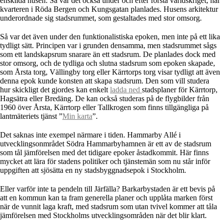
enskilda husen. Så var det också under och efter första världskriget, när
kvarteren i Röda Bergen och Kungsgatan planlades. Husens arkitektur
underordnade sig stadsrummet, som gestaltades med stor omsorg.
Så var det även under den funktionalistiska epoken, men inte på ett lika
tydligt sätt. Principen var i grunden densamma, men stadsrummet sågs
som ett landskapsrum snarare än ett stadsrum. De planlades dock med
stor omsorg, och de tydliga och slutna stadsrum som epoken skapade,
som Årsta torg, Vällingby torg eller Kärrtorps torg visar tydligt att även
denna epok kunde konsten att skapa stadsrum. Den som vill studera
hur skickligt det gjordes kan enkelt
ladda ned
stadsplaner för Kärrtorp,
Hagsätra eller Bredäng. De kan också studeras på de flygbilder från
1960 över Årsta, Kärrtorp eller Tallkrogen som finns tillgängliga på
lantmäteriets tjänst ”
Min karta
”.
Det saknas inte exempel närmare i tiden. Hammarby Allé i
utvecklingsonmrådet Södra Hammarbyhamnen är ett av de stadsrum
som tål jämförelsen med det tidigare epoker åstadkommit. Här finns
mycket att lära för stadens politiker och tjänstemän som nu står inför
uppgiften att sjösätta en ny stadsbyggnadsepok i Stockholm.
Eller varför inte ta pendeln till Järfälla? Barkarbystaden är ett bevis på
att en kommun kan ta fram generella planer och upplåta marken först
när de vunnit laga kraft, med stadsrum som utan tvivel kommer att tåla
jämförelsen med
Stockholms utvecklingsområden när det blir klart.