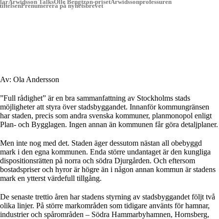
lar
Arwidsson Talks
Olle Bengtzon-priset
Arwidssonprofessuren
iftelsen
Prenumerera på nyhetsbrevet
Av: Ola Andersson
”Full rådighet” är en bra sammanfattning av Stockholms stads
möjligheter att styra över stadsbyggandet. Innanför kommungränsen
har staden, precis som andra svenska kommuner, planmonopol enligt
Plan- och Bygglagen. Ingen annan än kommunen får göra detaljplaner.
Men inte nog med det. Staden äger dessutom nästan all obebyggd
mark i den egna kommunen. Enda större undantaget är den kungliga
dispositionsrätten på norra och södra Djurgården. Och eftersom
bostadspriser och hyror är högre än i någon annan kommun är stadens
mark en ytterst värdefull tillgång.
De senaste trettio åren har stadens styrning av stadsbyggandet följt två
olika linjer. På större markområden som tidigare använts för hamnar,
industrier och spårområden – Södra Hammarbyhamnen, Hornsberg,