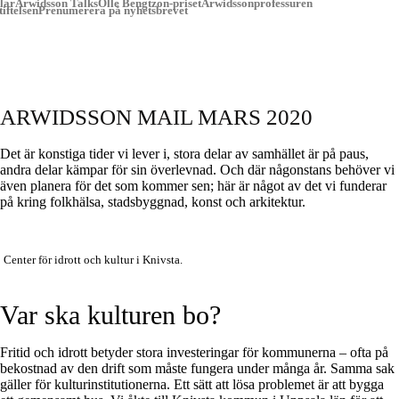
lar
Arwidsson Talks
Olle Bengtzon-priset
Arwidssonprofessuren
iftelsen
Prenumerera på nyhetsbrevet
ARWIDSSON MAIL MARS 2020
Det är konstiga tider vi lever i, stora delar av samhället är på paus,
andra delar kämpar för sin överlevnad. Och där någonstans behöver vi
även planera för det som kommer sen; här är något av det vi funderar
på kring folkhälsa, stadsbyggnad, konst och arkitektur.
Center för idrott och kultur i Knivsta.
Var ska kulturen bo?
Fritid och idrott betyder stora investeringar för kommunerna – ofta på
bekostnad av den drift som måste fungera under många år. Samma sak
gäller för kulturinstitutionerna. Ett sätt att lösa problemet är att bygga