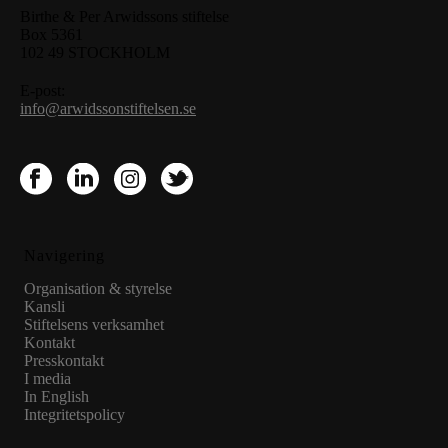
Birthe & Per Arwidssons stiftelse
Box 5361
102 49 STOCKHOLM
E-post:
info@arwidssonstiftelsen.se
Navigering
Organisation & styrelse
Kansli
Stiftelsens verksamhet
Kontakt
Presskontakt
I media
In English
Integritetspolicy