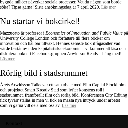
byggda miljöer påverkar sociala processer. Vet du någon som borde
söka? Tipsa gärna! Sista ansökningsdag är 7 april 2020.
Läs mer
Nu startar vi bokcirkel!
Mazzucato är professor i
Economics of Innovation and Public Value
på
University College London och författare till flera böcker om
innovation och hållbar tillväxt. Hennes senaste bok ifrågasätter vad
värde består av i den kapitalistiska ekonomin – vi kommer att läsa och
diskutera boken i Facebook-gruppen ArwidssonReads – häng med!
Läs mer
Rörlig bild i stadsrummet
Årets Arwidsson Talks var ett samarbete med Film Capital Stockholm
och projektet Smart Kreativ Stad som lyfter konstens roll i
stadsrummet, framförallt film och rörlig bild. Konferensen City Editing
fick tyvärr ställas in men vi fick en massa nya intryck under arbetet
som vi gärna vill dela med oss av.
Läs mer
Kontakt