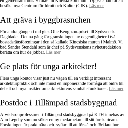
ett gemensamt hus. Vi åkte till Knivsta kommun i Uppsala län för att
besöka nya Centrum för Idrott och Kultur (CIK).
Läs mer
Att gräva i byggbrasnchen
För andra gången i rad gick Olle Bengtzon-priset till Sydsvenska
Dagbladet. Denna gång för granskningen av oegentligheter i två
bostadsrättsföreningar i den så kallade Kinesiska muren i Malmö. Vi
bad Sandra Stendahl som är chef på Sydsvenskans nyhetsredaktion
berätta om hur de jobbar.
Läs mer
Ge plats för unga arkitekter!
Flera unga kontor visar just nu vägen till en verkligt intressant
arkitekturpraktik och inte minst en imponerande förmåga att bidra till
debatt och nya insikter om arkitekturens samhällsfunktioner.
Läs mer
Postdoc i Tillämpad stadsbyggnad
Arwidssonprofessuren i Tillämpad stadsbyggnad på KTH innehas av
Ann Legeby som nu söker en ny medarbetare till sitt forskarteam.
Forskningen är praktinära och syftar till att förstå och förklara hur