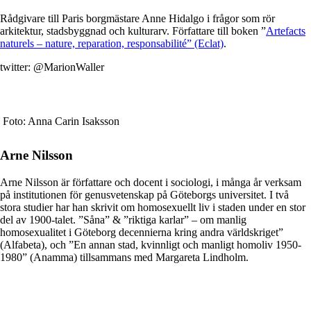
Rådgivare till Paris borgmästare Anne Hidalgo i frågor som rör
arkitektur, stadsbyggnad och kulturarv. Författare till boken ”
Artefacts
naturels – nature, reparation, responsabilité” (Eclat)
.
twitter: @MarionWaller
Foto: Anna Carin Isaksson
Arne Nilsson
Arne Nilsson är författare och docent i sociologi, i många år verksam
på institutionen för genusvetenskap på Göteborgs universitet. I två
stora studier har han skrivit om homosexuellt liv i staden under en stor
del av 1900-talet. ”Såna” & ”riktiga karlar” – om manlig
homosexualitet i Göteborg decennierna kring andra världskriget”
(Alfabeta), och ”En annan stad, kvinnligt och manligt homoliv 1950-
1980” (Anamma) tillsammans med Margareta Lindholm.