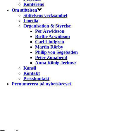
Konferens
Om stiftelsen
Stiftelsens verksamhet
I media
Organisation & Styrelse
Per Arwidsson
Birthe Arwidsson
Carl Lindgren
Martin Rörby
Philip von Segebaden
Peter Zonabend
Anna König Jerlmyr
Kansli
Kontakt
Presskontakt
Prenumerera på nyhetsbrevet