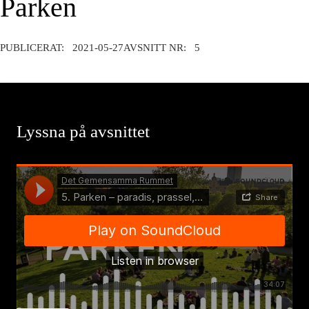
Parken
PUBLICERAT:
2021-05-27
AVSNITT NR:
5
Lyssna på avsnittet
Arwidsson Talks
·
Avsnitt PARK MiX 01