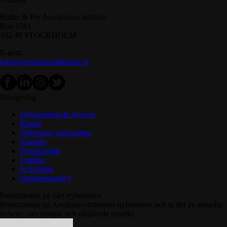
Birthe & Per Arwidssons stiftelse
Box 5361
102 49 STOCKHOLM
E-post:
info@arwidssonstiftelsen.se
Navigering
Organisation & styrelse
Kansli
Stiftelsens verksamhet
Kontakt
Presskontakt
I media
In English
Integritetspolicy
Prenumerera på vårt nyhetsbrev
Prenumerera på Arvidssonstiftelsens nyhetsbrev och ta del av aktuella
nyheter, utlysningar och pågående projekt.