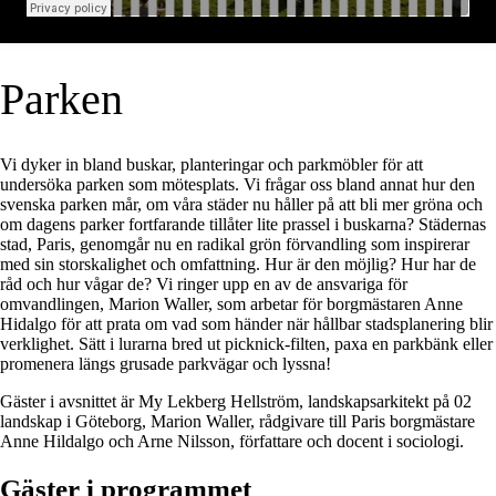
Parken
Vi dyker in bland buskar, planteringar och parkmöbler för att
undersöka parken som mötesplats. Vi frågar oss bland annat hur den
svenska parken mår, om våra städer nu håller på att bli mer gröna och
om dagens parker fortfarande tillåter lite prassel i buskarna? Städernas
stad, Paris, genomgår nu en radikal grön förvandling som inspirerar
med sin storskalighet och omfattning. Hur är den möjlig? Hur har de
råd och hur vågar de? Vi ringer upp en av de ansvariga för
omvandlingen, Marion Waller, som arbetar för borgmästaren Anne
Hidalgo för att prata om vad som händer när hållbar stadsplanering blir
verklighet. Sätt i lurarna bred ut picknick-filten, paxa en parkbänk eller
promenera längs grusade parkvägar och lyssna!
Gäster i avsnittet är My Lekberg Hellström, landskapsarkitekt på 02
landskap i Göteborg, Marion Waller, rådgivare till Paris borgmästare
Anne Hildalgo och Arne Nilsson, författare och docent i sociologi.
Gäster i programmet