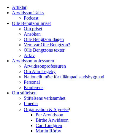
Artiklar
Arwidsson Talks
Podcast
Olle Bengtzon-priset
Om priset
Ansökan
Olle Bengtzon-dagen
Vem var Olle Bengtzon?
Olle Bengtzons texter
Arkiv
Arwidssonprofessuren
Arwidssonprofessuren
Om Ann Legeby
Nationellt möte för tillämpad stadsbyggnad
Personal
Konferens
Om stiftelsen
Stiftelsens verksamhet
I media
Organisation & Styrelse
Per Arwidsson
Birthe Arwidsson
Carl Lindgren
Martin Rörby