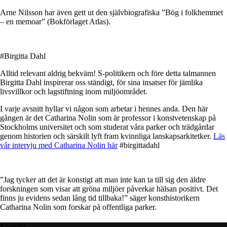
Arne Nilsson har även gett ut den självbiografiska ”Bög i folkhemmet
– en memoar” (Bokförlaget Atlas).
#Birgitta Dahl
Alltid relevant aldrig bekväm! S-politikern och före detta talmannen
Birgitta Dahl inspirerar oss ständigt, för sina insatser för jämlika
livsvillkor och lagstiftning inom miljöområdet.
I varje avsnitt hyllar vi någon som arbetar i hennes anda. Den här
gången är det Catharina Nolin som är professor i konstvetenskap på
Stockholms universitet och som studerat våra parker och trädgårdar
genom historien och särskilt lyft fram kvinnliga lanskapsarkitetker.
Läs
vår intervju med Catharina Nolin här
#birgittadahl
”Jag tycker att det är konstigt att man inte kan ta till sig den äldre
forskningen som visar att gröna miljöer påverkar hälsan positivt. Det
finns ju evidens sedan lång tid tillbaka!” säger konsthistorikern
Catharina Nolin som forskar på offentliga parker.
Kontakt