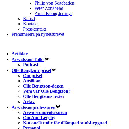
Philip von Segebaden
Peter Zonabend
Anna König Jerlmyr
Kansli
Kontakt
Presskontakt
Prenumerera på nyhetsbrevet
Artiklar
Arwidsson Talks
Podcast
Olle Bengtzon-priset
Om priset
Ansökan
Olle Bengtzon-dagen
Vem var Olle Bengtzon?
Olle Bengtzons texter
Arkiv
Arwidssonprofessuren
Arwidssonprofessuren
Om Ann Legeby
Nationellt möte för tillämpad stadsbyggnad
Personal