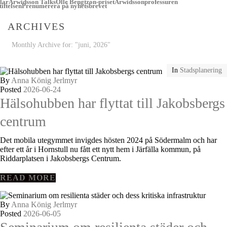
lar
Arwidsson Talks
Olle Bengtzon-priset
Arwidssonprofessuren
iftelsen
Prenumerera på nyhetsbrevet
ARCHIVES
Monthly Archive for: "juni, 2026"
In
Stadsplanering
Stadsplanering
In
Folkhälsa
Folkhälsa
By
Anna König Jerlmyr
Posted
2026-06-24
Hälsohubben har flyttat till Jakobsbergs
centrum
Det mobila utegymmet invigdes hösten 2024 på Södermalm och har
efter ett år i Hornstull nu fått ett nytt hem i Järfälla kommun, på
Riddarplatsen i Jakobsbergs Centrum.
READ MORE
By
Anna König Jerlmyr
Posted
2026-06-05