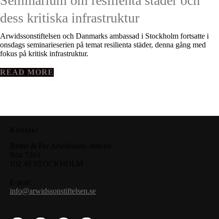
Seminarium om resilienta städer och
dess kritiska infrastruktur
Arwidssonstiftelsen och Danmarks ambassad i Stockholm fortsatte i
onsdags seminarieserien på temat resilienta städer, denna gång med
fokus på kritisk infrastruktur.
READ MORE
Kontakt
Birthe & Per Arwidssons stiftelse
Box 5361
102 49 STOCKHOLM
E-post:
info@arwidssonstiftelsen.se