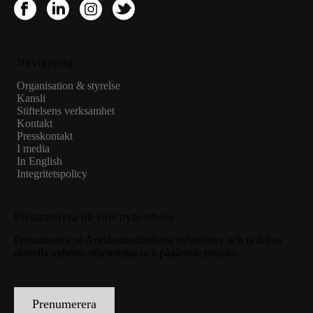
Navigering
Organisation & styrelse
Kansli
Stiftelsens verksamhet
Kontakt
Presskontakt
I media
In English
Integritetspolicy
Prenumerera på vårt nyhetsbrev
Prenumerera på Arvidssonstiftelsens nyhetsbrev och ta del av
aktuella nyheter, utlysningar och pågående projekt.
Prenumerera